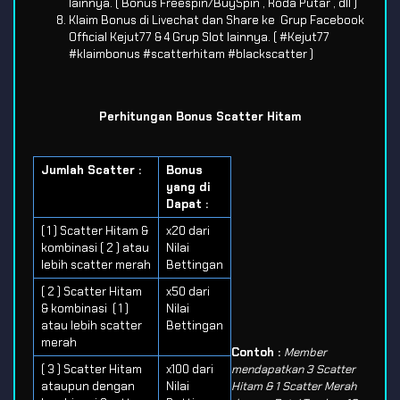
lainnya. ( Bonus Freespin/BuySpin , Roda Putar , dll )
Klaim Bonus di Livechat dan Share ke Grup Facebook
Official Kejut77 & 4 Grup Slot lainnya. ( #Kejut77
#klaimbonus #scatterhitam #blackscatter )
Perhitungan Bonus Scatter Hitam
Jumlah Scatter :
Bonus
yang di
Dapat :
( 1 ) Scatter Hitam &
x20 dari
kombinasi ( 2 ) atau
Nilai
lebih scatter merah
Bettingan
( 2 ) Scatter Hitam
x50 dari
& kombinasi ( 1 )
Nilai
atau lebih scatter
Bettingan
merah
Contoh :
Member
( 3 ) Scatter Hitam
x100 dari
mendapatkan 3 Scatter
ataupun dengan
Nilai
Hitam & 1 Scatter Merah